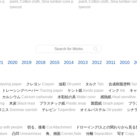
e p
paint, Cotton cloth, Sina lumber-core p
paint, Cotton cloth, Sina lumber-co
lywood
lywood
21
2020
2019
2018
2015
2014
2013
2012
2011
2010
2
 dyeing paper
クレヨン
Crayon
油彩
Oil paint
タルク
Talc
合成樹脂塗料
Syn
トレーシングペーパー
Tracing paper
ケント紙
Kento paper
インク
Ink
キ
カルシウム
Calcium carbonate
水彩絵の具
Water color
感熱紙
Heat sensitive
ing
木炭
Black lead
プラスチック紙
Plastic wrap
製図紙
Graph paper
プラ
ワニス
Dammar varnish
テレピン
Turpentine
オイルパステル
Oil pastel
シナ
ip with people
切る、接着
Cut Attachment
ドローイング/人との関わりから見る
ture
凸凹
Unevenness
角、側面
Corner,Side
分離
Separation
写す
Copy