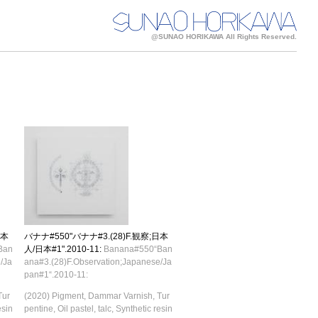
@SUNAO HORIKAWA All Rights Reserved.
日本
バナナ#550"バナナ#3.(28)F.観察;日本
Ban
人/日本#1".2010-11:
Banana#550“Ban
/Ja
ana#3.(28)F.Observation;Japanese/Ja
pan#1“.2010-11:
Tur
(2020) Pigment, Dammar Varnish, Tur
esin
pentine, Oil pastel, talc, Synthetic resin