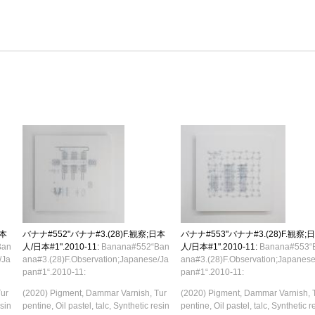
日本
バナナ#552"バナナ#3.(28)F.観察;日本
バナナ#553"バナナ#3.(28)F.観察;
Ban
人/日本#1".2010-11:
Banana#552“Ban
人/日本#1".2010-11:
Banana#553“
/Ja
ana#3.(28)F.Observation;Japanese/Ja
ana#3.(28)F.Observation;Japanese
pan#1“.2010-11:
pan#1“.2010-11:
Tur
(2020) Pigment, Dammar Varnish, Tur
(2020) Pigment, Dammar Varnish, 
esin
pentine, Oil pastel, talc, Synthetic resin
pentine, Oil pastel, talc, Synthetic r