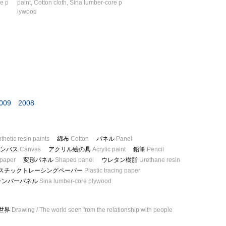
re p
paint, Cotton cloth, Sina lumber-core p
lywood
009
2008
thetic resin paints
綿布
Cotton
パネル
Panel
ャンバス
Canvas
アクリル絵の具
Acrylic paint
鉛筆
Pencil
 paper
変形パネル
Shaped panel
ウレタン樹脂
Urethane resin
スチックトレーシングペーパー
Plastic tracing paper
ランバーパネル
Sina lumber-core plywood
世界
Drawing / The world seen from the relationship with people