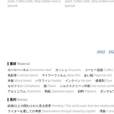
paint, Cotton cloth, Sina lumber-core p
paint, Cotton cloth, Sina lumber-cor
lywood
lywood
2022
20
素材
Material
ホーローパネル
Enameled steel
ガッシュ
Gouache
コーヒー染紙
Coffee
色鉛筆
Colored pencil
マイラーフィルム
Mylar film
あい紙
Paper(ai-shi)
木板
Wood board
パラフィン
Parafin
インクペン
Ink-pen
接着剤
Glue
セロファン
Cellophane
紙
Paper
シルクスクリーン印刷
Silk-screen print
アルミニウム
Aluminum
和紙
Japanese paper
顔料
Pigment
ダンマル
系列
Series
絵画/人との関わりから見る世界
Painting / The world seen from the relationsh
ライターを通しての考察
Observations through drawing a lighter
湾曲
Curva