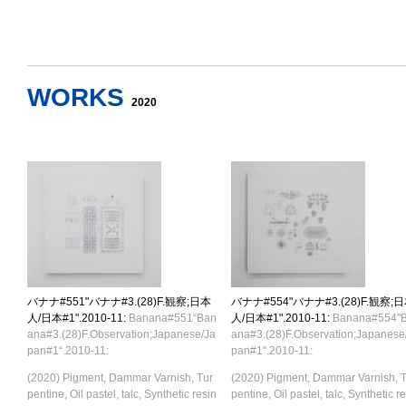
WORKS
2020
バナナ#551"バナナ#3.(28)F.観察;日本
バナナ#554"バナナ#3.(28)F.観察;
人/日本#1".2010-11:
Banana#551“Ban
人/日本#1".2010-11:
Banana#554"
ana#3.(28)F.Observation;Japanese/Ja
ana#3.(28)F.Observation;Japanese
pan#1“.2010-11:
pan#1".2010-11:
(2020) Pigment, Dammar Varnish, Tur
(2020) Pigment, Dammar Varnish, 
pentine, Oil pastel, talc, Synthetic resin
pentine, Oil pastel, talc, Synthetic r