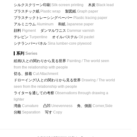
シルクスクリーン印刷
Silk-screen printing
木炭
Black lead
プラスチック紙
Plastic wrap
製図紙
Graph paper
プラスチックトレーシングペーパー
Plastic tracing paper
アルミニウム
Aluminum
和紙
Japanese paper
顔料
Pigment
ダンマルワニス
Dammar varnish
テレピン
Turpentine
オイルパステル
Oil pastel
シナランバーパネル
Sina lumber-core plywood
系列
Series
絵画/人との関わりから見る世界
Painting / The world seen
from the relationship with people
切る、接着
Cut Attachment
ドローイング/人との関わりから見る世界
Drawing / The world
seen from the relationship with people
ライターを通しての考察
Observations through drawing a
lighter
湾曲
Curvature
凸凹
Unevenness
角、側面
Corner,Side
分離
Separation
写す
Copy