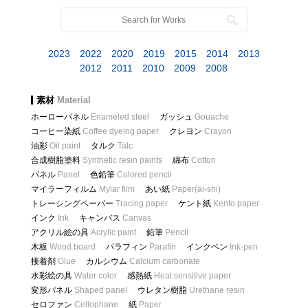
2023
2022
2020
2019
2015
2014
2013
2012
2011
2010
2009
2008
素材
Material
ホーローパネル
Enameled steel
ガッシュ
Gouache
コーヒー染紙
Coffee dyeing paper
クレヨン
Crayon
油彩
Oil paint
タルク
Talc
合成樹脂塗料
Synthetic resin paints
綿布
Cotton
パネル
Panel
色鉛筆
Colored pencil
マイラーフィルム
Mylar film
あい紙
Paper(ai-shi)
トレーシングペーパー
Tracing paper
ケント紙
Kento paper
インク
Ink
キャンバス
Canvas
アクリル絵の具
Acrylic paint
鉛筆
Pencil
木板
Wood board
パラフィン
Parafin
インクペン
Ink-pen
接着剤
Glue
カルシウム
Calcium carbonate
水彩絵の具
Water color
感熱紙
Heat sensitive paper
変形パネル
Shaped panel
ウレタン樹脂
Urethane resin
セロファン
Cellophane
紙
Paper