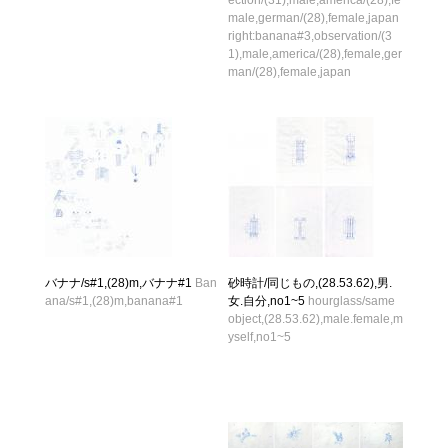
ection/(31),male,america/(28),fe
male,german/(28),female,japan
right:banana#3,observation/(3
1),male,america/(28),female,ger
man/(28),female,japan
バナナ/s#1,(28)m,バナナ#1
Ban
砂時計/同じもの,(28.53.62),男.
ana/s#1,(28)m,banana#1
女.自分,no1~5
hourglass/same
object,(28.53.62),male.female,m
yself,no1~5